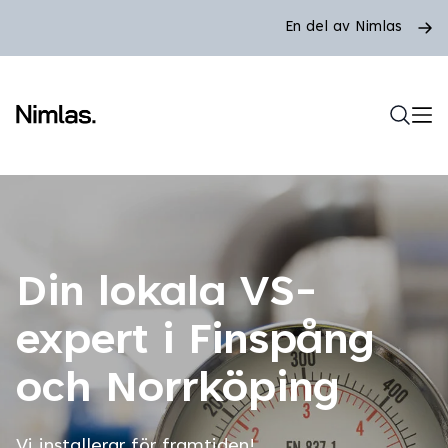
En del av Nimlas
Din lokala VS-
expert i Finspång
och Norrköping
Vi installerar för framtiden!