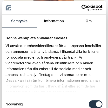
Samtycke
Information
Om
Denna webbplats använder cookies
Entreprenadingenjör
Vi använder enhetsidentifierare för att anpassa innehållet
Robert Collberg
och annonserna till användarna, tillhandahålla funktioner
för sociala medier och analysera vår trafik. Vi
Skicka e-post
vidarebefordrar även sådana identifierare och annan
076-112 72 37
information från din enhet till de sociala medier och
annons- och analysföretag som vi samarbetar med.
Dessa kan i sin tur kombinera informationen med annan
information som du har tillhandahållit eller som de har
samlat in när du har använt deras tjänster.
Samtyckesval
Nödvändig